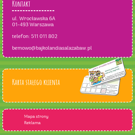
Kontakt
ul. Wrocławska 6A
01-493 Warszawa
telefon:
511 011 802
bemowo@bajkolandiasalazabaw.pl
Karta stałego klienta
Mapa strony
Reklama